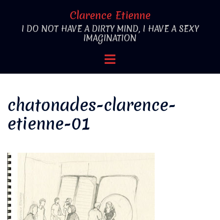
Aller
Clarence Etienne
au
I DO NOT HAVE A DIRTY MIND, I HAVE A SEXY
contenu
IMAGINATION
Ouvrir/fermer
le
menu
chatonades-clarence-
etienne-01