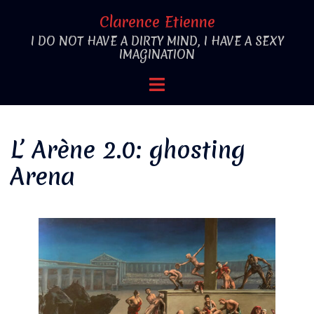
Aller
Clarence Etienne
au
I DO NOT HAVE A DIRTY MIND, I HAVE A SEXY
contenu
IMAGINATION
Ouvrir/fermer
le
menu
L’ Arène 2.0: ghosting
Arena