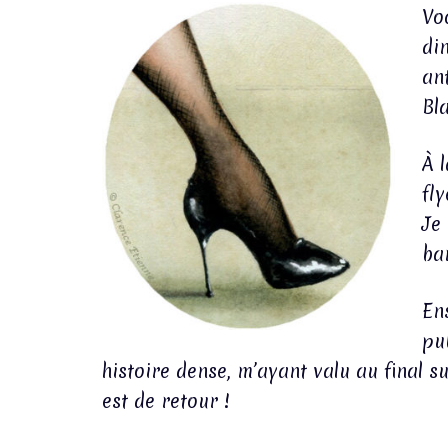
Vo
di
an
Bl
À 
fl
Je
ba
Ens
pu
histoire dense, m’ayant valu au final
est de retour !