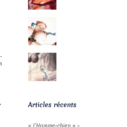
.
n
Articles récents
t
« L’Homme-chien » –