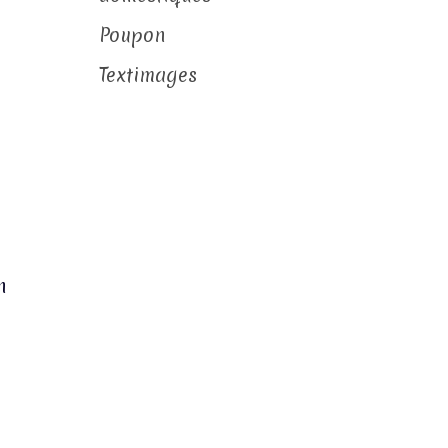
Poupon
Textimages
n