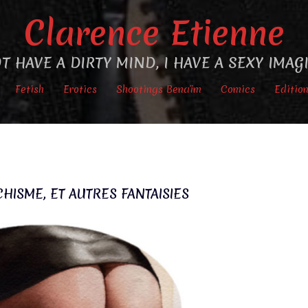
Clarence Etienne
T HAVE A DIRTY MIND, I HAVE A SEXY IMA
Fetish
Erotics
Shootings Benaïm
Comics
Editio
CHISME, ET AUTRES FANTAISIES