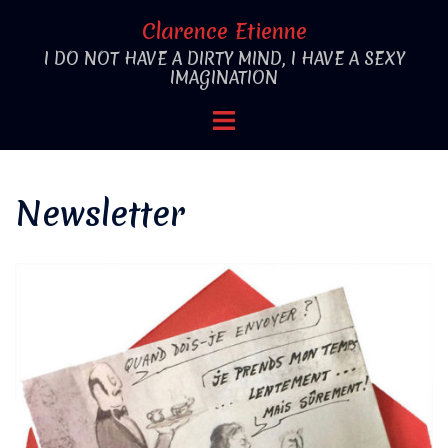
Aller
Clarence Etienne
au
I DO NOT HAVE A DIRTY MIND, I HAVE A SEXY
contenu
IMAGINATION
Ouvrir/fermer
le
menu
Newsletter