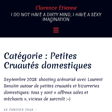
Aller
Clarence Etienne
au
I DO NOT HAVE A DIRTY MIND, I HAVE A SEXY
contenu
IMAGINATION
Ouvrir/fermer
le
menu
Catégorie :
Petites
Cruautés domestiques
Septembre 2018: shooting scénarisé avec Laurent
Benaïm autour de petites cruautés et bizarreries
domestiques: tous y sont « affreux sales et
méchants », vicieux de surcroît :-)
19 JANVIER 2018