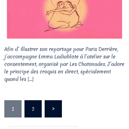
Afin d’ illustrer son reportage pour Paris Derrière,
j’accompagne Emma Ladiablote à l’atelier sur le
consentement, organisé par Les Chatonades. J’adore
le principe des croquis en direct, spécialement
quand les […]
Pagination
1
2
>
des
publications