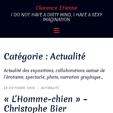
Aller
Clarence Etienne
au
I DO NOT HAVE A DIRTY MIND, I HAVE A SEXY
contenu
IMAGINATION
Ouvrir/fermer
le
menu
Catégorie :
Actualité
Actualité des expositions, collaborations autour de
l’érotisme, spectacle, photo, narration graphique…
15 OCTOBRE 2025
ACTUALITÉ
« L’Homme-chien » –
Christophe Bier