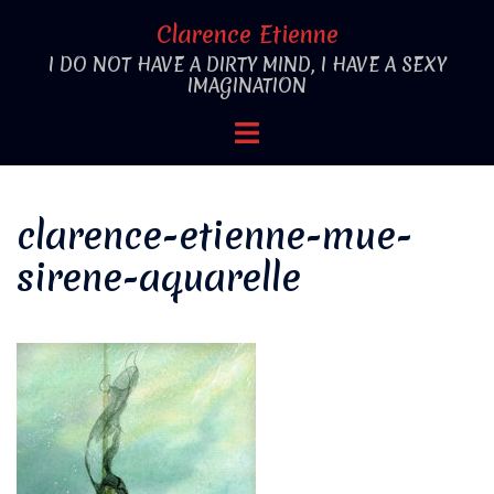
Aller
Clarence Etienne
au
I DO NOT HAVE A DIRTY MIND, I HAVE A SEXY
contenu
IMAGINATION
Ouvrir/fermer
le
menu
clarence-etienne-mue-
sirene-aquarelle