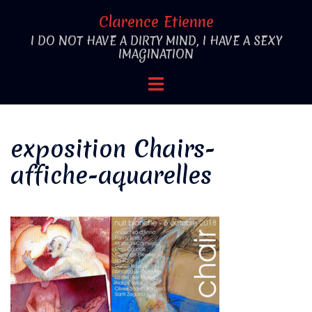
Aller
Clarence Etienne
au
I DO NOT HAVE A DIRTY MIND, I HAVE A SEXY
contenu
IMAGINATION
Ouvrir/fermer
le
menu
exposition Chairs-
affiche-aquarelles