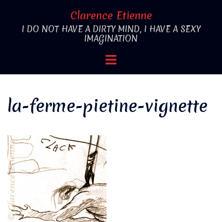
Aller
Clarence Etienne
au
I DO NOT HAVE A DIRTY MIND, I HAVE A SEXY
contenu
IMAGINATION
Ouvrir/fermer
le
menu
la-ferme-pietine-vignette