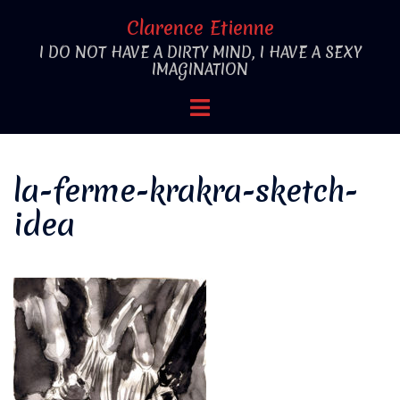
Aller
Clarence Etienne
au
I DO NOT HAVE A DIRTY MIND, I HAVE A SEXY
contenu
IMAGINATION
Ouvrir/fermer
le
menu
la-ferme-krakra-sketch-
idea