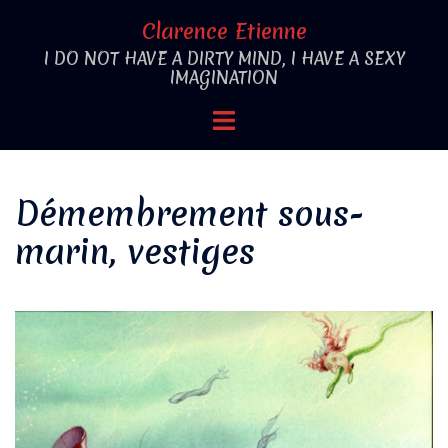
Aller
Clarence Etienne
au
I DO NOT HAVE A DIRTY MIND, I HAVE A SEXY
contenu
IMAGINATION
Ouvrir/fermer
le
menu
Démembrement sous-
marin, vestiges