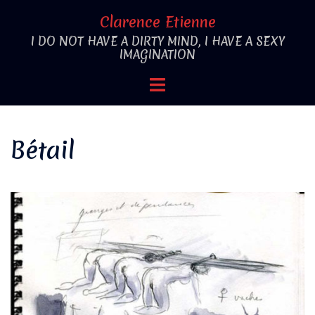
Aller
Clarence Etienne
au
I DO NOT HAVE A DIRTY MIND, I HAVE A SEXY
contenu
IMAGINATION
Ouvrir/fermer
le
menu
Bétail