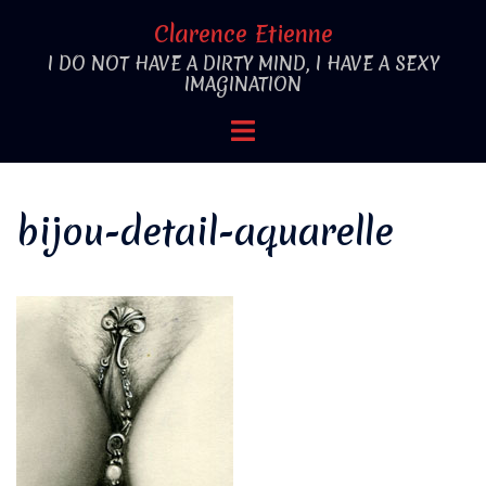
Aller
Clarence Etienne
au
I DO NOT HAVE A DIRTY MIND, I HAVE A SEXY
contenu
IMAGINATION
Ouvrir/fermer
le
menu
bijou-detail-aquarelle