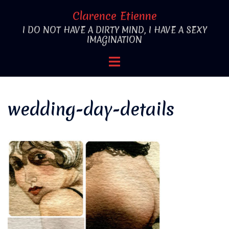
Aller
Clarence Etienne
au
I DO NOT HAVE A DIRTY MIND, I HAVE A SEXY
contenu
IMAGINATION
Ouvrir/fermer
le
menu
wedding-day-details