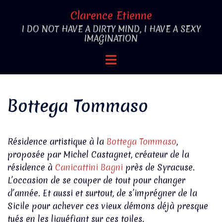
Aller
Clarence Etienne
au
I DO NOT HAVE A DIRTY MIND, I HAVE A SEXY
contenu
IMAGINATION
Ouvrir/fermer
le
menu
Bottega Tommaso
Résidence artistique à la
Bottega Tommaso
,
proposée par Michel Castagnet, créateur de la
résidence à
Canicattini Bagni
près de Syracuse.
L’occasion de se couper de tout pour changer
d’année. Et aussi et surtout, de s’imprégner de la
Sicile pour achever ces vieux démons déjà presque
tués en les liquéfiant sur ces toiles.