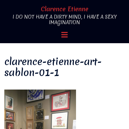
Aller
Clarence Etienne
au
I DO NOT HAVE A DIRTY MIND, I HAVE A SEXY
contenu
IMAGINATION
Ouvrir/fermer
le
menu
clarence-etienne-art-
sablon-01-1