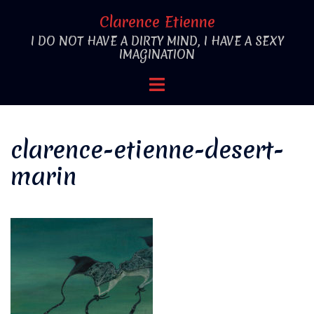
Aller
Clarence Etienne
au
I DO NOT HAVE A DIRTY MIND, I HAVE A SEXY
contenu
IMAGINATION
Ouvrir/fermer
le
menu
clarence-etienne-desert-
marin