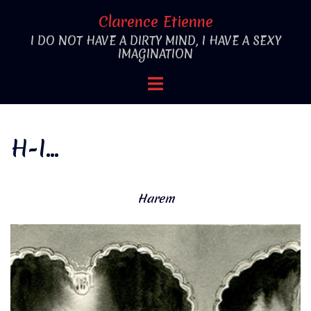
Aller
Clarence Etienne
au
I DO NOT HAVE A DIRTY MIND, I HAVE A SEXY
contenu
IMAGINATION
Ouvrir/fermer
le
menu
H-I…
Harem