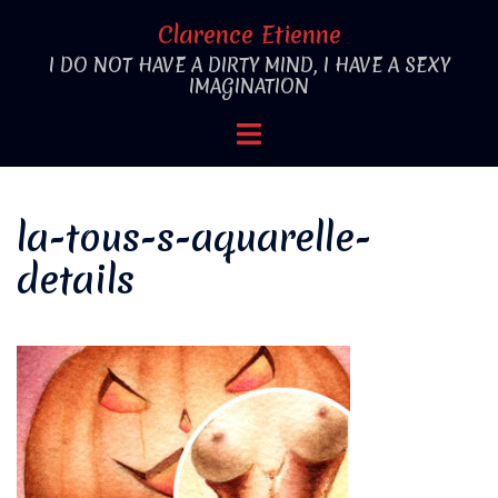
Aller
Clarence Etienne
au
I DO NOT HAVE A DIRTY MIND, I HAVE A SEXY
contenu
IMAGINATION
Ouvrir/fermer
le
menu
la-tous-s-aquarelle-
details