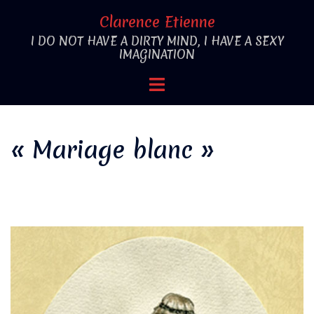
Aller
Clarence Etienne
au
I DO NOT HAVE A DIRTY MIND, I HAVE A SEXY
contenu
IMAGINATION
Ouvrir/fermer
le
menu
« Mariage blanc »