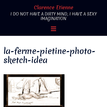
Aller
Clarence Etienne
au
I DO NOT HAVE A DIRTY MIND, I HAVE A SEXY
contenu
IMAGINATION
Ouvrir/fermer
le
menu
la-ferme-pietine-photo-
sketch-idea