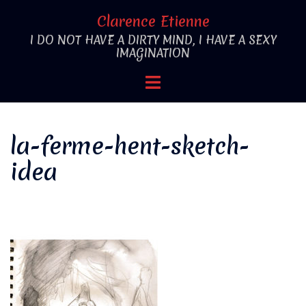
Aller
Clarence Etienne
au
I DO NOT HAVE A DIRTY MIND, I HAVE A SEXY
contenu
IMAGINATION
Ouvrir/fermer
le
menu
la-ferme-hent-sketch-
idea