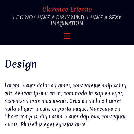
Aller
Clarence Etienne
au
I DO NOT HAVE A DIRTY MIND, I HAVE A SEXY
contenu
IMAGINATION
Ouvrir/fermer
le
menu
Design
Lorem ipsum dolor sit amet, consectetur adipiscing
elit. Aenean ipsum enim, commodo in sapien eget,
accumsan maximus metus. Cras eu nulla sit amet
nulla aliquet iaculis et porta augue. Maecenas eu
libero tempus, dignissim ipsum dapibus, consequat
purus. Phasellus eget egestas ante.