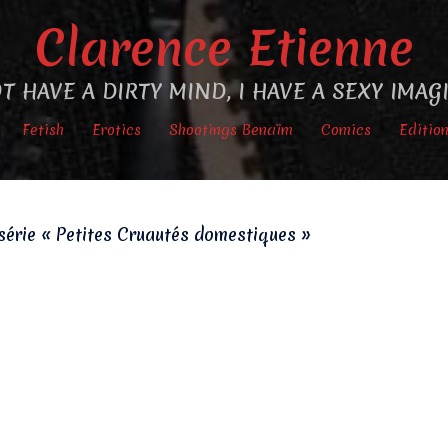
Clarence Etienne
T HAVE A DIRTY MIND, I HAVE A SEXY IMA
Fetish
Erotics
Shootings Benaïm
Comics
Editio
 série « Petites Cruautés domestiques »