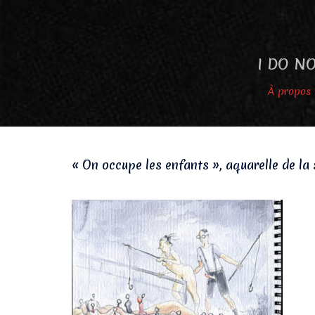
Aller
au
contenu
I DO NO
À propos
« On occupe les enfants », aquarelle de la