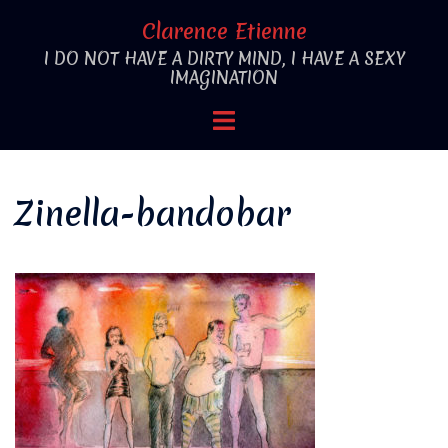
Aller
Clarence Etienne
au
I DO NOT HAVE A DIRTY MIND, I HAVE A SEXY
contenu
IMAGINATION
Ouvrir/fermer
le
menu
Zinella-bandobar