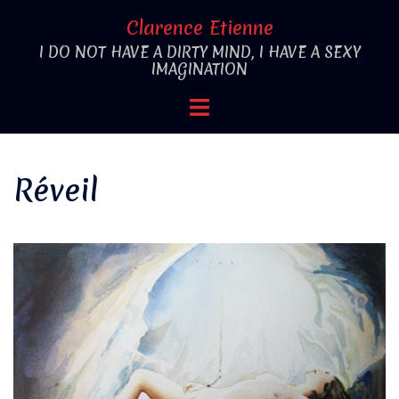
Aller
Clarence Etienne
au
I DO NOT HAVE A DIRTY MIND, I HAVE A SEXY
contenu
IMAGINATION
Ouvrir/fermer
le
menu
Réveil