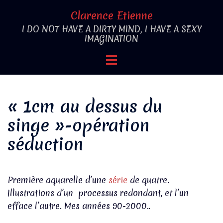
Aller
Clarence Etienne
au
I DO NOT HAVE A DIRTY MIND, I HAVE A SEXY
contenu
IMAGINATION
Ouvrir/fermer
le
menu
« 1cm au dessus du
singe »-opération
séduction
Première aquarelle d’une
série
de quatre.
Illustrations d’un processus redondant, et l’un
efface l’autre. Mes années 90-2000..