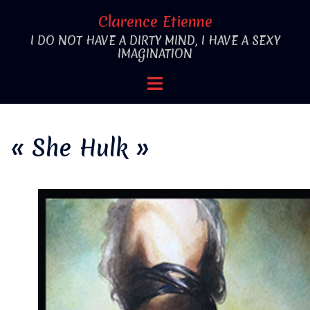
Aller
Clarence Etienne
au
I DO NOT HAVE A DIRTY MIND, I HAVE A SEXY
contenu
IMAGINATION
Ouvrir/fermer
le
menu
« She Hulk »