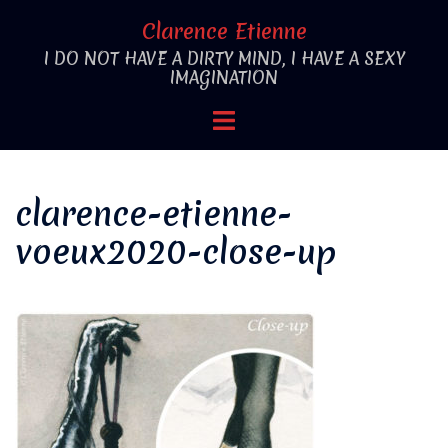
Aller
Clarence Etienne
au
I DO NOT HAVE A DIRTY MIND, I HAVE A SEXY
contenu
IMAGINATION
Ouvrir/fermer
le
menu
clarence-etienne-
voeux2020-close-up