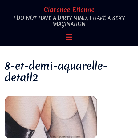
Aller
Clarence Etienne
au
I DO NOT HAVE A DIRTY MIND, I HAVE A SEXY
contenu
IMAGINATION
Ouvrir/fermer
le
menu
8-et-demi-aquarelle-
detail2