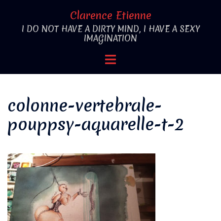
Aller
Clarence Etienne
au
I DO NOT HAVE A DIRTY MIND, I HAVE A SEXY
contenu
IMAGINATION
Ouvrir/fermer
le
menu
colonne-vertebrale-
pouppsy-aquarelle-t-2