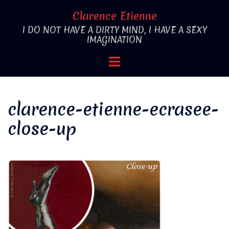
Aller
Clarence Etienne
au
I DO NOT HAVE A DIRTY MIND, I HAVE A SEXY
contenu
IMAGINATION
Ouvrir/fermer
le
menu
clarence-etienne-ecrasee-
close-up