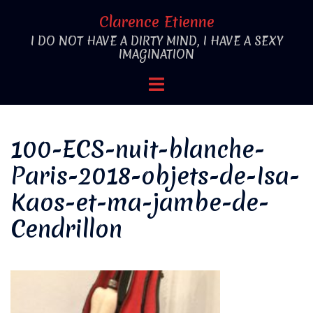
Aller
Clarence Etienne
au
I DO NOT HAVE A DIRTY MIND, I HAVE A SEXY
contenu
IMAGINATION
Ouvrir/fermer
le
menu
100-ECS-nuit-blanche-
Paris-2018-objets-de-Isa-
Kaos-et-ma-jambe-de-
Cendrillon