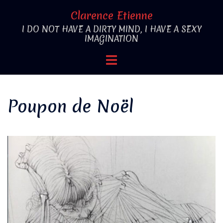
Aller
Clarence Etienne
au
I DO NOT HAVE A DIRTY MIND, I HAVE A SEXY
contenu
IMAGINATION
Ouvrir/fermer
le
menu
Poupon de Noël