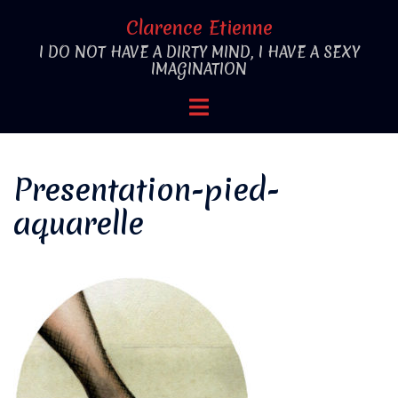
Aller
Clarence Etienne
au
I DO NOT HAVE A DIRTY MIND, I HAVE A SEXY
contenu
IMAGINATION
Ouvrir/fermer
le
menu
Presentation-pied-
aquarelle