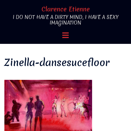
Aller
Clarence Etienne
au
I DO NOT HAVE A DIRTY MIND, I HAVE A SEXY
contenu
IMAGINATION
Ouvrir/fermer
le
menu
Zinella-dansesucefloor