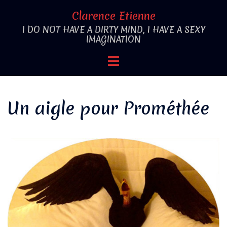
Aller
Clarence Etienne
au
I DO NOT HAVE A DIRTY MIND, I HAVE A SEXY
contenu
IMAGINATION
Ouvrir/fermer
le
menu
Un aigle pour Prométhée