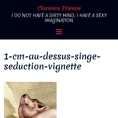
Aller
Clarence Etienne
au
I DO NOT HAVE A DIRTY MIND, I HAVE A SEXY
contenu
IMAGINATION
Ouvrir/fermer
le
menu
1-cm-au-dessus-singe-
seduction-vignette